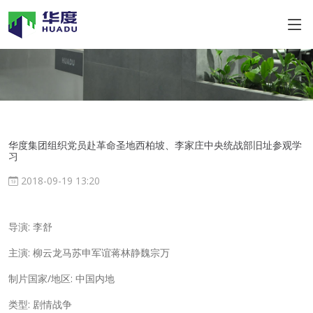
华度集团组织党员赴革命圣地西柏坡、李家庄中央统战部旧址参观学
习
2018-09-19 13:20
导演: 李舒
主演: 柳云龙马苏申军谊蒋林静魏宗万
制片国家/地区: 中国内地
类型: 剧情战争